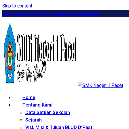
Skip to content
Call: +62 878-7030-3913 (Staff Public Relations)
Home
Tentang Kami
Data Satuan Sekolah
Sejarah
Visi, Misi & Tujuan BLUD D’Pasti