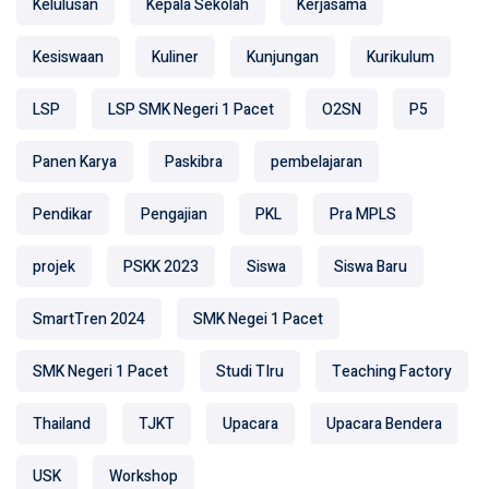
Kelulusan
Kepala Sekolah
Kerjasama
Kesiswaan
Kuliner
Kunjungan
Kurikulum
LSP
LSP SMK Negeri 1 Pacet
O2SN
P5
Panen Karya
Paskibra
pembelajaran
Pendikar
Pengajian
PKL
Pra MPLS
projek
PSKK 2023
Siswa
Siswa Baru
SmartTren 2024
SMK Negei 1 Pacet
SMK Negeri 1 Pacet
Studi TIru
Teaching Factory
Thailand
TJKT
Upacara
Upacara Bendera
USK
Workshop