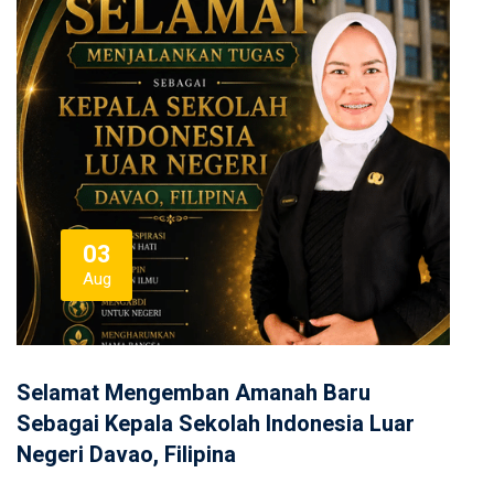
e
w
ahlian
s
03
Aug
Selamat Mengemban Amanah Baru
Sebagai Kepala Sekolah Indonesia Luar
Negeri Davao, Filipina