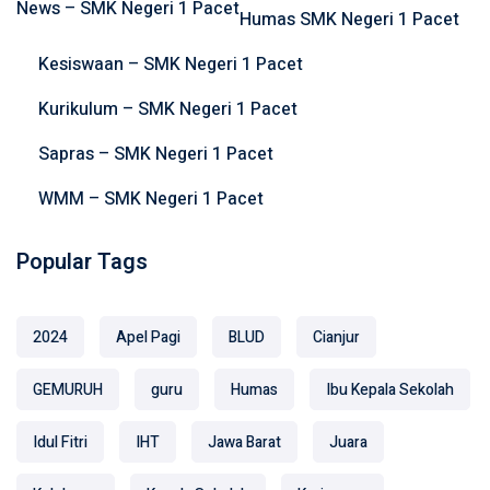
News – SMK Negeri 1 Pacet
Humas SMK Negeri 1 Pacet
f
o
Kesiswaan – SMK Negeri 1 Pacet
r
Kurikulum – SMK Negeri 1 Pacet
:
Sapras – SMK Negeri 1 Pacet
WMM – SMK Negeri 1 Pacet
Popular Tags
2024
Apel Pagi
BLUD
Cianjur
GEMURUH
guru
Humas
Ibu Kepala Sekolah
Idul Fitri
IHT
Jawa Barat
Juara