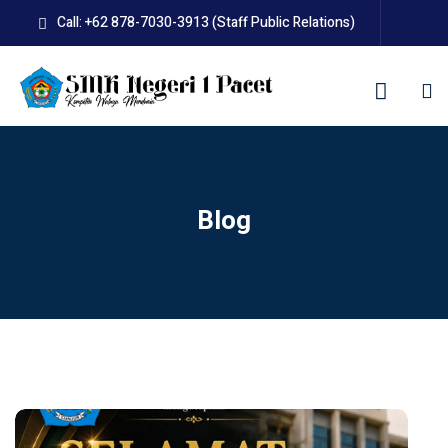
Skip
Call: +62 878-7030-3913 (Staff Public Relations)
to
content
kolah
Blog
uan BLUD D’Pasti
N