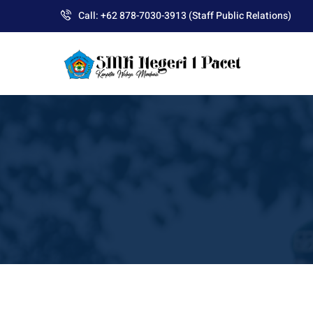
Skip
Call: +62 878-7030-3913 (Staff Public Relations)
to
content