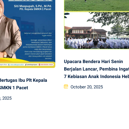
Upacara Bendera Hari Senin
Berjalan Lancar, Pembina Inga
7 Kebiasan Anak Indonesia He
ertugas Ibu Plt Kepala
Posted
October 20, 2025
SMKN 1 Pacet
on
, 2025