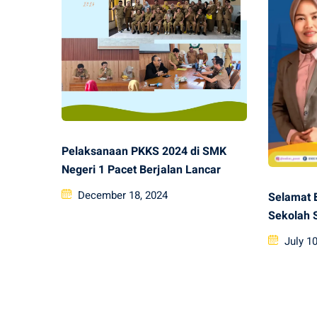
Pelaksanaan PKKS 2024 di SMK
Negeri 1 Pacet Berjalan Lancar
Posted
December 18, 2024
Selamat B
on
Sekolah 
Posted
July 10
on