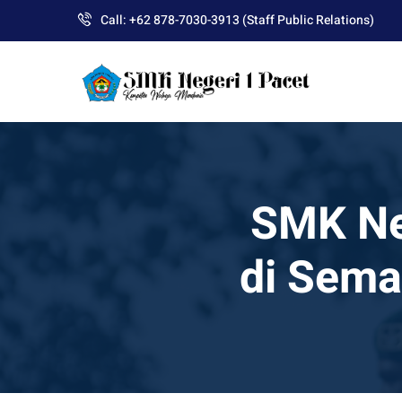
Skip
Call: +62 878-7030-3913 (Staff Public Relations)
to
content
SMK Neg
di Sema