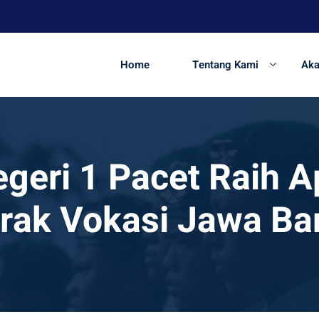
Home
Tentang Kami
Ak
eri 1 Pacet Raih A
rak Vokasi Jawa Ba