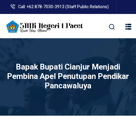
Skip
Call: +62 878-7030-3913 (Staff Public Relations)
to
content
kolah
Bapak Bupati Cianjur Menjadi
Pembina Apel Penutupan Pendikar
Pancawaluya
uan BLUD D’Pasti