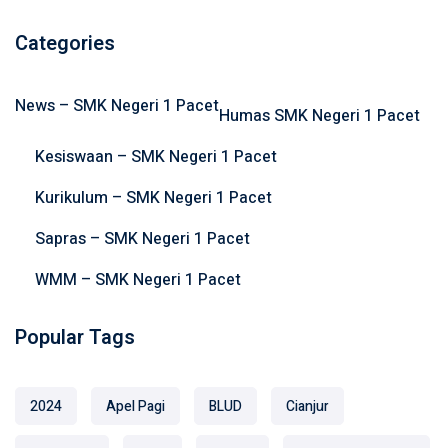
a
r
Categories
c
h
News – SMK Negeri 1 Pacet
f
Humas SMK Negeri 1 Pacet
o
Kesiswaan – SMK Negeri 1 Pacet
r
:
Kurikulum – SMK Negeri 1 Pacet
Sapras – SMK Negeri 1 Pacet
WMM – SMK Negeri 1 Pacet
Popular Tags
2024
Apel Pagi
BLUD
Cianjur