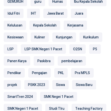
GEMURUH
guru
Humas
Ibu Kepala Sekolah
Idul Fitri
IHT
Jawa Barat
Juara
Kelulusan
Kepala Sekolah
Kerjasama
Kesiswaan
Kuliner
Kunjungan
Kurikulum
LSP
LSP SMK Negeri 1 Pacet
O2SN
P5
Panen Karya
Paskibra
pembelajaran
Pendikar
Pengajian
PKL
Pra MPLS
projek
PSKK 2023
Siswa
Siswa Baru
SmartTren 2024
SMK Negei 1 Pacet
SMK Negeri 1 Pacet
Studi TIru
Teaching Factory