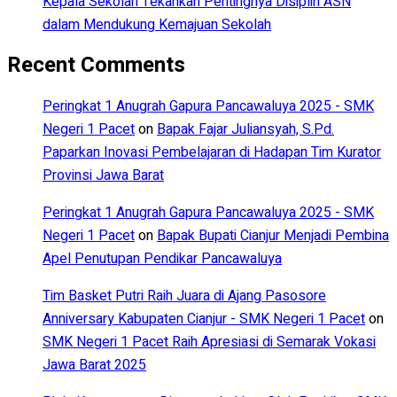
Kepala Sekolah Tekankan Pentingnya Disiplin ASN
dalam Mendukung Kemajuan Sekolah
Recent Comments
Peringkat 1 Anugrah Gapura Pancawaluya 2025 - SMK
Negeri 1 Pacet
on
Bapak Fajar Juliansyah, S.Pd.
Paparkan Inovasi Pembelajaran di Hadapan Tim Kurator
Provinsi Jawa Barat
Peringkat 1 Anugrah Gapura Pancawaluya 2025 - SMK
Negeri 1 Pacet
on
Bapak Bupati Cianjur Menjadi Pembina
Apel Penutupan Pendikar Pancawaluya
Tim Basket Putri Raih Juara di Ajang Pasosore
Anniversary Kabupaten Cianjur - SMK Negeri 1 Pacet
on
SMK Negeri 1 Pacet Raih Apresiasi di Semarak Vokasi
Jawa Barat 2025