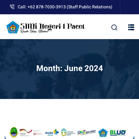
Skip
Call: +62 878-7030-3913 (Staff Public Relations)
to
content
kolah
Month:
June 2024
uan BLUD D’Pasti