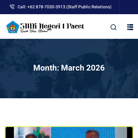
Skip
Call: +62 878-7030-3913 (Staff Public Relations)
to
content
kolah
Month:
March 2026
uan BLUD D’Pasti