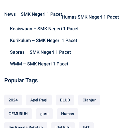
c
h
News – SMK Negeri 1 Pacet
f
Humas SMK Negeri 1 Pacet
o
Kesiswaan – SMK Negeri 1 Pacet
r
:
Kurikulum – SMK Negeri 1 Pacet
Sapras – SMK Negeri 1 Pacet
WMM – SMK Negeri 1 Pacet
Popular Tags
2024
Apel Pagi
BLUD
Cianjur
GEMURUH
guru
Humas
Ibu Kepala Sekolah
Idul Fitri
IHT