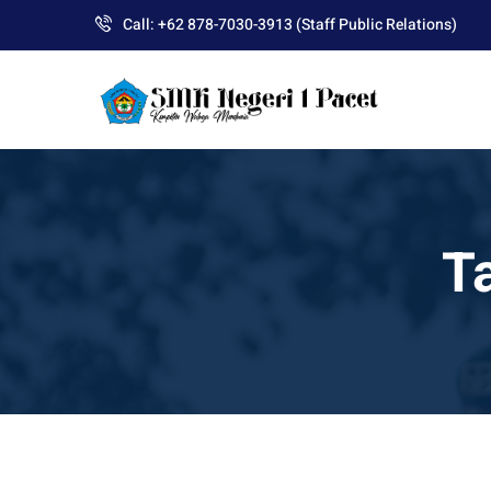
Skip
Call: +62 878-7030-3913 (Staff Public Relations)
to
content
T