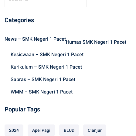
e
a
r
Categories
c
h
News – SMK Negeri 1 Pacet
f
Humas SMK Negeri 1 Pacet
o
Kesiswaan – SMK Negeri 1 Pacet
r
:
Kurikulum – SMK Negeri 1 Pacet
Sapras – SMK Negeri 1 Pacet
WMM – SMK Negeri 1 Pacet
Popular Tags
2024
Apel Pagi
BLUD
Cianjur