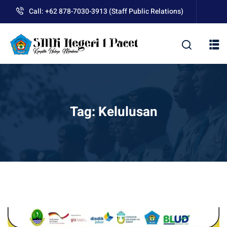
Skip
Call: +62 878-7030-3913 (Staff Public Relations)
to
content
kolah
Tag:
Kelulusan
uan BLUD D’Pasti