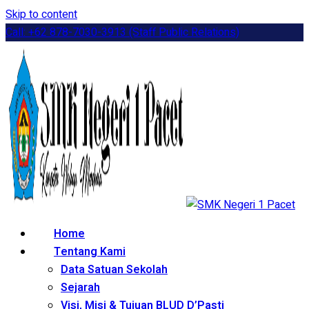
Skip to content
Call: +62 878-7030-3913 (Staff Public Relations)
Home
Tentang Kami
Data Satuan Sekolah
Sejarah
Visi, Misi & Tujuan BLUD D’Pasti