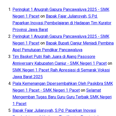
Peringkat 1 Anugrah Gapura Pancawaluya 2025 - SMK
Negeri 1 Pacet
on
Bapak Fajar Juliansyah, S.Pd.
Paparkan Inovasi Pembelajaran di Hadapan Tim Kurator
Provinsi Jawa Barat
Peringkat 1 Anugrah Gapura Pancawaluya 2025 - SMK
Negeri 1 Pacet
on
Bapak Bupati Cianjur Menjadi Pembina
Apel Penutupan Pendikar Pancawaluya
Tim Basket Putri Raih Juara di Ajang Pasosore
Anniversary Kabupaten Cianjur - SMK Negeri 1 Pacet
on
SMK Negeri 1 Pacet Raih Apresiasi di Semarak Vokasi
Jawa Barat 2025
Piala Kemenangan Dipersembahkan Oleh Paskibra SMK
Negeri 1 Pacet - SMK Negeri 1 Pacet
on
Selamat
Mengemban Tugas Baru Guru-Guru Terbaik SMK Negeri
1 Pacet
Bapak Fajar Juliansyah, S.Pd. Paparkan Inovasi