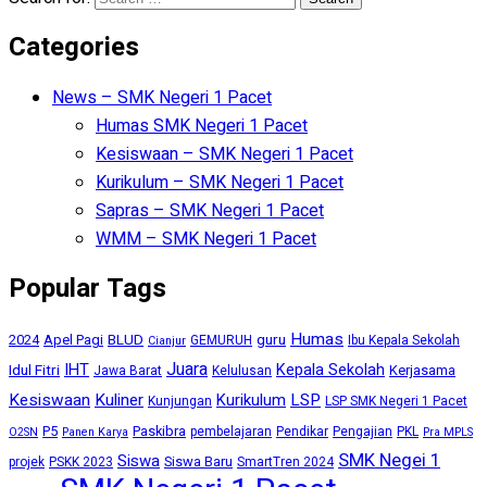
Categories
News – SMK Negeri 1 Pacet
Humas SMK Negeri 1 Pacet
Kesiswaan – SMK Negeri 1 Pacet
Kurikulum – SMK Negeri 1 Pacet
Sapras – SMK Negeri 1 Pacet
WMM – SMK Negeri 1 Pacet
Popular Tags
Humas
BLUD
guru
2024
Apel Pagi
GEMURUH
Ibu Kepala Sekolah
Cianjur
Juara
IHT
Kepala Sekolah
Idul Fitri
Kerjasama
Jawa Barat
Kelulusan
Kesiswaan
Kuliner
Kurikulum
LSP
Kunjungan
LSP SMK Negeri 1 Pacet
P5
Paskibra
pembelajaran
Pendikar
Pengajian
PKL
O2SN
Panen Karya
Pra MPLS
SMK Negei 1
Siswa
Siswa Baru
projek
PSKK 2023
SmartTren 2024