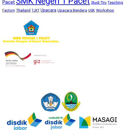
SMK Negeri 1 Pacet
Pacet
Studi TIru
Teaching
Upacara
Thailand
Upacara Bendera
Workshop
Factory
USK
TJKT