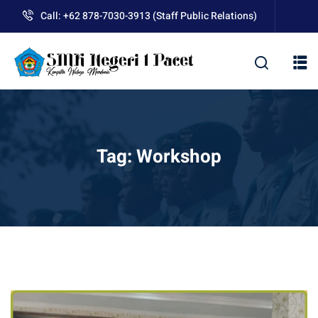
Skip
Call: +62 878-7030-3913 (Staff Public Relations)
to
content
kolah
Tag:
Workshop
uan BLUD D’Pasti