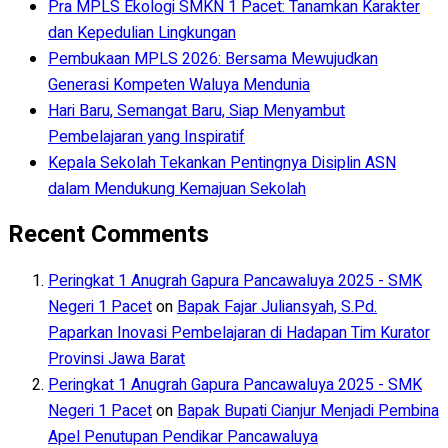
Pra MPLS Ekologi SMKN 1 Pacet: Tanamkan Karakter
dan Kepedulian Lingkungan
Pembukaan MPLS 2026: Bersama Mewujudkan
Generasi Kompeten Waluya Mendunia
Hari Baru, Semangat Baru, Siap Menyambut
Pembelajaran yang Inspiratif
Kepala Sekolah Tekankan Pentingnya Disiplin ASN
dalam Mendukung Kemajuan Sekolah
Recent Comments
Peringkat 1 Anugrah Gapura Pancawaluya 2025 - SMK
Negeri 1 Pacet
on
Bapak Fajar Juliansyah, S.Pd.
Paparkan Inovasi Pembelajaran di Hadapan Tim Kurator
Provinsi Jawa Barat
Peringkat 1 Anugrah Gapura Pancawaluya 2025 - SMK
Negeri 1 Pacet
on
Bapak Bupati Cianjur Menjadi Pembina
Apel Penutupan Pendikar Pancawaluya