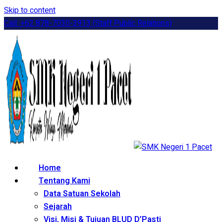
Skip to content
Call: +62 878-7030-3913 (Staff Public Relations)
Home
Tentang Kami
Data Satuan Sekolah
Sejarah
Visi, Misi & Tujuan BLUD D’Pasti