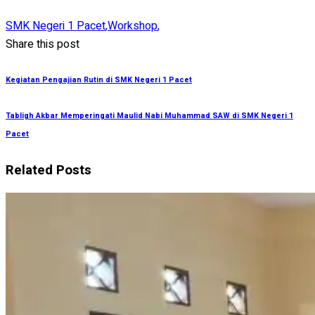
SMK Negeri 1 Pacet
,
Workshop
,
Share this post
Kegiatan Pengajian Rutin di SMK Negeri 1 Pacet
Tabligh Akbar Memperingati Maulid Nabi Muhammad SAW di SMK Negeri 1
Pacet
Related Posts