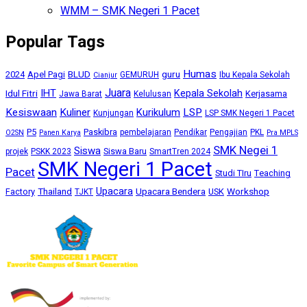
WMM – SMK Negeri 1 Pacet
Popular Tags
Humas
BLUD
guru
2024
Apel Pagi
GEMURUH
Ibu Kepala Sekolah
Cianjur
Juara
IHT
Kepala Sekolah
Idul Fitri
Kerjasama
Jawa Barat
Kelulusan
Kesiswaan
Kuliner
Kurikulum
LSP
Kunjungan
LSP SMK Negeri 1 Pacet
P5
Paskibra
pembelajaran
Pendikar
Pengajian
PKL
O2SN
Panen Karya
Pra MPLS
SMK Negei 1
Siswa
Siswa Baru
projek
PSKK 2023
SmartTren 2024
SMK Negeri 1 Pacet
Pacet
Studi TIru
Teaching
Upacara
Thailand
Upacara Bendera
Workshop
Factory
USK
TJKT