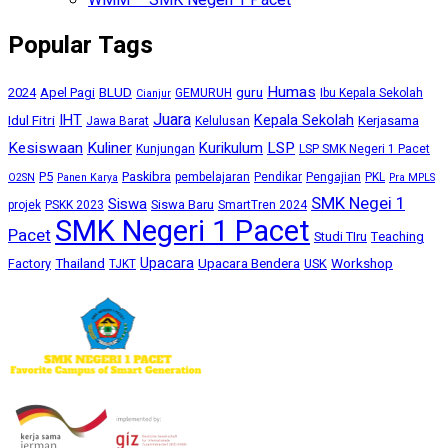
WMM – SMK Negeri 1 Pacet
Popular Tags
Humas
BLUD
guru
2024
Apel Pagi
GEMURUH
Ibu Kepala Sekolah
Cianjur
Juara
IHT
Kepala Sekolah
Idul Fitri
Kerjasama
Jawa Barat
Kelulusan
Kesiswaan
Kuliner
Kurikulum
LSP
Kunjungan
LSP SMK Negeri 1 Pacet
P5
Paskibra
pembelajaran
Pendikar
Pengajian
PKL
O2SN
Panen Karya
Pra MPLS
SMK Negei 1
Siswa
Siswa Baru
projek
PSKK 2023
SmartTren 2024
SMK Negeri 1 Pacet
Pacet
Studi TIru
Teaching
Upacara
Thailand
Upacara Bendera
Workshop
Factory
USK
TJKT