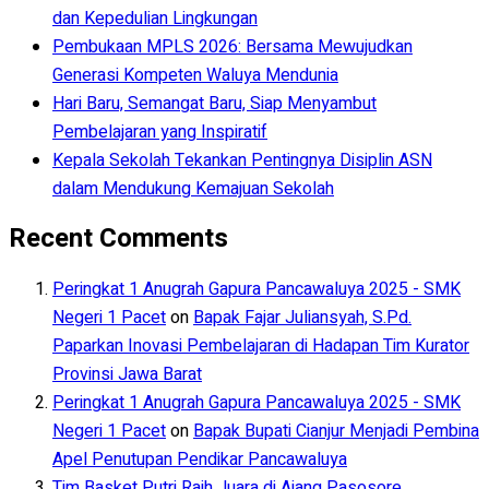
dan Kepedulian Lingkungan
Pembukaan MPLS 2026: Bersama Mewujudkan
Generasi Kompeten Waluya Mendunia
Hari Baru, Semangat Baru, Siap Menyambut
Pembelajaran yang Inspiratif
Kepala Sekolah Tekankan Pentingnya Disiplin ASN
dalam Mendukung Kemajuan Sekolah
Recent Comments
Peringkat 1 Anugrah Gapura Pancawaluya 2025 - SMK
Negeri 1 Pacet
on
Bapak Fajar Juliansyah, S.Pd.
Paparkan Inovasi Pembelajaran di Hadapan Tim Kurator
Provinsi Jawa Barat
Peringkat 1 Anugrah Gapura Pancawaluya 2025 - SMK
Negeri 1 Pacet
on
Bapak Bupati Cianjur Menjadi Pembina
Apel Penutupan Pendikar Pancawaluya
Tim Basket Putri Raih Juara di Ajang Pasosore