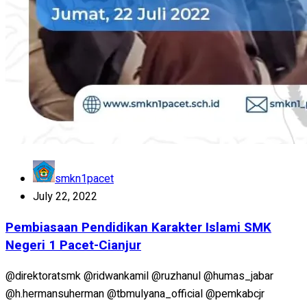
smkn1pacet
July 22, 2022
Pembiasaan Pendidikan Karakter Islami SMK
Negeri 1 Pacet-Cianjur
@direktoratsmk @ridwankamil @ruzhanul @humas_jabar
@h.hermansuherman @tbmulyana_official @pemkabcjr