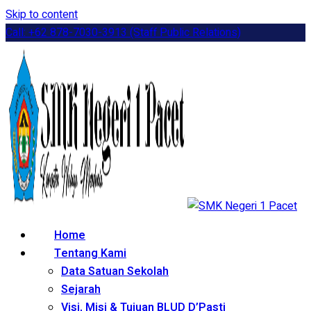
Skip to content
Call: +62 878-7030-3913 (Staff Public Relations)
Home
Tentang Kami
Data Satuan Sekolah
Sejarah
Visi, Misi & Tujuan BLUD D’Pasti