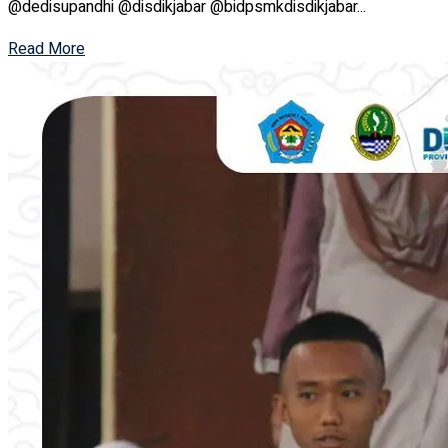
@dedisupandhi @disdikjabar @bidpsmkdisdikjabar...
Read More