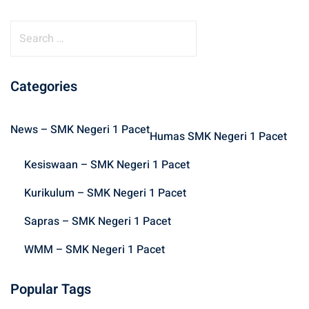
S
e
a
r
Categories
c
h
News – SMK Negeri 1 Pacet
f
Humas SMK Negeri 1 Pacet
o
Kesiswaan – SMK Negeri 1 Pacet
r
:
Kurikulum – SMK Negeri 1 Pacet
Sapras – SMK Negeri 1 Pacet
WMM – SMK Negeri 1 Pacet
Popular Tags