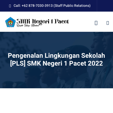
Skip
Call: +62 878-7030-3913 (Staff Public Relations)
to
content
kolah
Pengenalan Lingkungan Sekolah
[PLS] SMK Negeri 1 Pacet 2022
uan BLUD D’Pasti