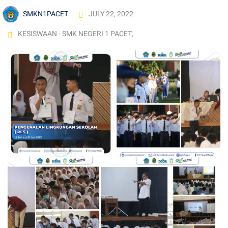
SMKN1PACET
JULY 22, 2022
KESISWAAN - SMK NEGERI 1 PACET
,