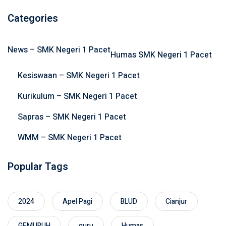
a
r
Categories
c
h
News – SMK Negeri 1 Pacet
f
Humas SMK Negeri 1 Pacet
o
Kesiswaan – SMK Negeri 1 Pacet
r
:
Kurikulum – SMK Negeri 1 Pacet
Sapras – SMK Negeri 1 Pacet
WMM – SMK Negeri 1 Pacet
Popular Tags
2024
Apel Pagi
BLUD
Cianjur
GEMURUH
guru
Humas