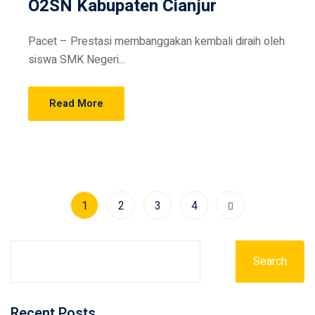
O2SN Kabupaten Cianjur
Pacet – Prestasi membanggakan kembali diraih oleh
siswa SMK Negeri...
Read More
1
2
3
4
Search
Recent Posts