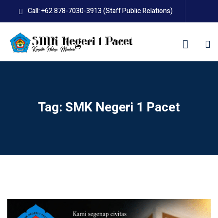
Skip
Call: +62 878-7030-3913 (Staff Public Relations)
to
content
kolah
Tag:
SMK Negeri 1 Pacet
uan BLUD D’Pasti