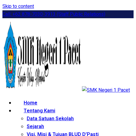
Skip to content
Call: +62 878-7030-3913 (Staff Public Relations)
Home
Tentang Kami
Data Satuan Sekolah
Sejarah
Visi, Misi & Tujuan BLUD D’Pasti