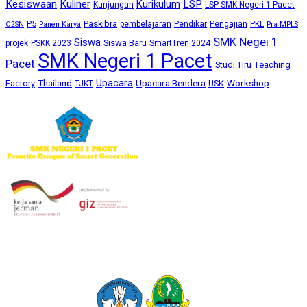
Kesiswaan
Kuliner
Kurikulum
LSP
Kunjungan
LSP SMK Negeri 1 Pacet
P5
Paskibra
pembelajaran
Pendikar
Pengajian
PKL
O2SN
Panen Karya
Pra MPLS
SMK Negei 1
Siswa
Siswa Baru
projek
PSKK 2023
SmartTren 2024
SMK Negeri 1 Pacet
Pacet
Studi TIru
Teaching
Upacara
Thailand
Upacara Bendera
Workshop
Factory
USK
TJKT