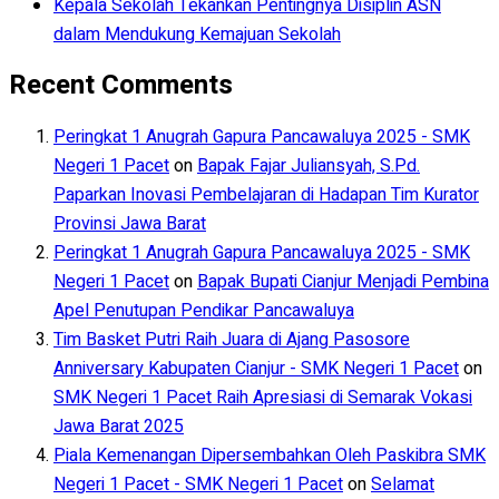
Kepala Sekolah Tekankan Pentingnya Disiplin ASN
dalam Mendukung Kemajuan Sekolah
Recent Comments
Peringkat 1 Anugrah Gapura Pancawaluya 2025 - SMK
Negeri 1 Pacet
on
Bapak Fajar Juliansyah, S.Pd.
Paparkan Inovasi Pembelajaran di Hadapan Tim Kurator
Provinsi Jawa Barat
Peringkat 1 Anugrah Gapura Pancawaluya 2025 - SMK
Negeri 1 Pacet
on
Bapak Bupati Cianjur Menjadi Pembina
Apel Penutupan Pendikar Pancawaluya
Tim Basket Putri Raih Juara di Ajang Pasosore
Anniversary Kabupaten Cianjur - SMK Negeri 1 Pacet
on
SMK Negeri 1 Pacet Raih Apresiasi di Semarak Vokasi
Jawa Barat 2025
Piala Kemenangan Dipersembahkan Oleh Paskibra SMK
Negeri 1 Pacet - SMK Negeri 1 Pacet
on
Selamat