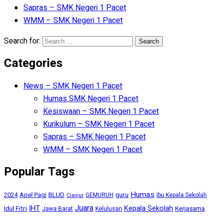
Sapras – SMK Negeri 1 Pacet
WMM – SMK Negeri 1 Pacet
Search for:
Categories
News – SMK Negeri 1 Pacet
Humas SMK Negeri 1 Pacet
Kesiswaan – SMK Negeri 1 Pacet
Kurikulum – SMK Negeri 1 Pacet
Sapras – SMK Negeri 1 Pacet
WMM – SMK Negeri 1 Pacet
Popular Tags
Humas
BLUD
guru
2024
Apel Pagi
GEMURUH
Ibu Kepala Sekolah
Cianjur
Juara
IHT
Kepala Sekolah
Idul Fitri
Kerjasama
Jawa Barat
Kelulusan