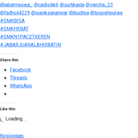
@jabarmasagi_
@cadisdik6
@surtikaida
@yancha_23
@fadholi4229
@isaniksananwar
@ibudtea
@tegoehpurwa
#SMKBISA
#SMKHEBAT
#SMKN1PACETKEREN
#JABARJUARALAHIRBATIN
Share this:
Facebook
Threads
WhatsApp
Like this:
Loading…
Kesiswaan
,