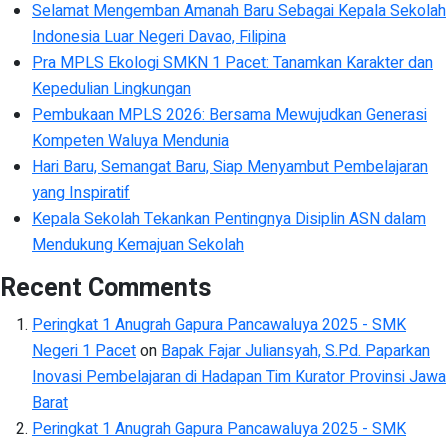
Selamat Mengemban Amanah Baru Sebagai Kepala Sekolah
Indonesia Luar Negeri Davao, Filipina
Pra MPLS Ekologi SMKN 1 Pacet: Tanamkan Karakter dan
Kepedulian Lingkungan
Pembukaan MPLS 2026: Bersama Mewujudkan Generasi
Kompeten Waluya Mendunia
Hari Baru, Semangat Baru, Siap Menyambut Pembelajaran
yang Inspiratif
Kepala Sekolah Tekankan Pentingnya Disiplin ASN dalam
Mendukung Kemajuan Sekolah
Recent Comments
Peringkat 1 Anugrah Gapura Pancawaluya 2025 - SMK
Negeri 1 Pacet
on
Bapak Fajar Juliansyah, S.Pd. Paparkan
Inovasi Pembelajaran di Hadapan Tim Kurator Provinsi Jawa
Barat
Peringkat 1 Anugrah Gapura Pancawaluya 2025 - SMK