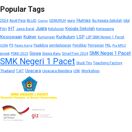
Popular Tags
Humas
BLUD
guru
Idul
2024
Apel Pagi
GEMURUH
Ibu Kepala Sekolah
Cianjur
Juara
IHT
Kepala Sekolah
Fitri
Kerjasama
Jawa Barat
Kelulusan
Kesiswaan
Kuliner
Kurikulum
LSP
Kunjungan
LSP SMK Negeri 1 Pacet
P5
Paskibra
pembelajaran
Pendikar
Pengajian
PKL
O2SN
Panen Karya
Pra MPLS
SMK Negei 1 Pacet
Siswa
Siswa Baru
projek
PSKK 2023
SmartTren 2024
SMK Negeri 1 Pacet
Studi TIru
Teaching Factory
Upacara
Thailand
Upacara Bendera
Workshop
USK
TJKT