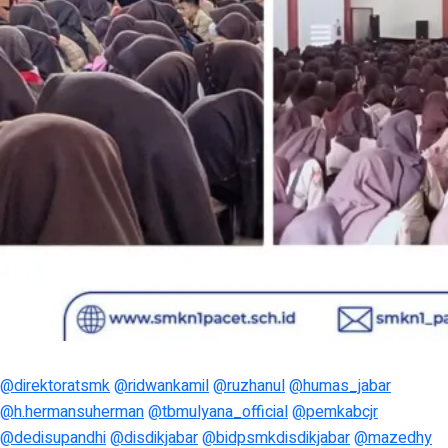
@direktoratsmk
@ridwankamil
@ruzhanul
@humas_jabar
@h.hermansuherman
@tbmulyana_official
@pemkabcjr
@dedisupandhi
@disdikjabar
@bidpsmkdisdikjabar
@mazedhy