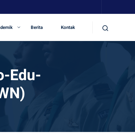
ademik
Berita
Kontak
o-Edu-
EWN)