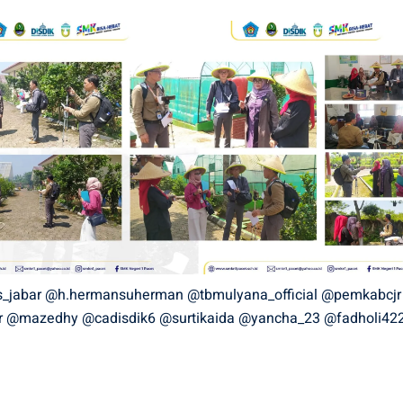
_jabar
@h.hermansuherman
@tbmulyana_official
@pemkabcjr
r
@mazedhy
@cadisdik6
@surtikaida
@yancha_23
@fadholi42