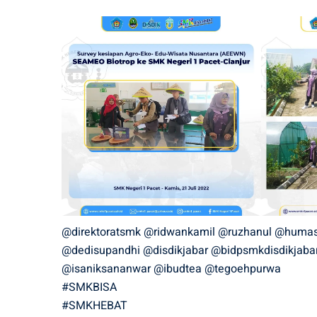
@direktoratsmk
@ridwankamil
@ruzhanul
@humas
@dedisupandhi
@disdikjabar
@bidpsmkdisdikjaba
@isaniksananwar
@ibudtea
@tegoehpurwa
#SMKBISA
#SMKHEBAT