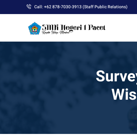
Skip
Call: +62 878-7030-3913 (Staff Public Relations)
to
content
Surve
Wis