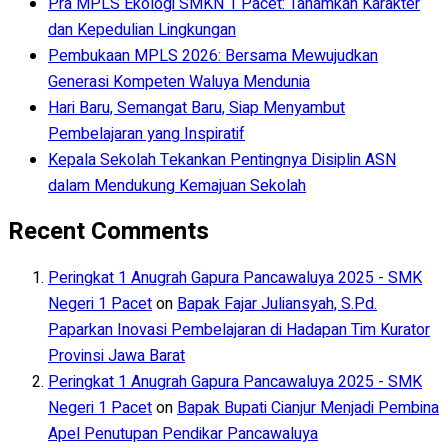
Pra MPLS Ekologi SMKN 1 Pacet: Tanamkan Karakter
dan Kepedulian Lingkungan
Pembukaan MPLS 2026: Bersama Mewujudkan
Generasi Kompeten Waluya Mendunia
Hari Baru, Semangat Baru, Siap Menyambut
Pembelajaran yang Inspiratif
Kepala Sekolah Tekankan Pentingnya Disiplin ASN
dalam Mendukung Kemajuan Sekolah
Recent Comments
Peringkat 1 Anugrah Gapura Pancawaluya 2025 - SMK
Negeri 1 Pacet
on
Bapak Fajar Juliansyah, S.Pd.
Paparkan Inovasi Pembelajaran di Hadapan Tim Kurator
Provinsi Jawa Barat
Peringkat 1 Anugrah Gapura Pancawaluya 2025 - SMK
Negeri 1 Pacet
on
Bapak Bupati Cianjur Menjadi Pembina
Apel Penutupan Pendikar Pancawaluya