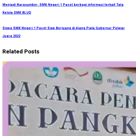
Menjadi Narasumber, SMK Negeri 1 Pacet berbagi informasi terkait Tata
Kelola SMK BLUD
Siswa SMK Negeri 1 Pacet Siap Berjuang di Ajang Piala Gubernur Pelajar
Juara 2022
Related Posts