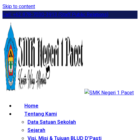
Skip to content
Call: +62 878-7030-3913 (Staff Public Relations)
Home
Tentang Kami
Data Satuan Sekolah
Sejarah
Visi, Misi & Tujuan BLUD D’Pasti