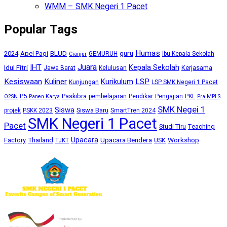
WMM – SMK Negeri 1 Pacet
Popular Tags
Humas
BLUD
guru
2024
Apel Pagi
GEMURUH
Ibu Kepala Sekolah
Cianjur
Juara
IHT
Kepala Sekolah
Idul Fitri
Kerjasama
Jawa Barat
Kelulusan
Kesiswaan
Kuliner
Kurikulum
LSP
Kunjungan
LSP SMK Negeri 1 Pacet
P5
Paskibra
pembelajaran
Pendikar
Pengajian
PKL
O2SN
Panen Karya
Pra MPLS
SMK Negei 1
Siswa
Siswa Baru
projek
PSKK 2023
SmartTren 2024
SMK Negeri 1 Pacet
Pacet
Studi TIru
Teaching
Upacara
Thailand
Upacara Bendera
Workshop
Factory
USK
TJKT