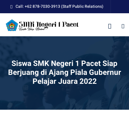
Skip
Call: +62 878-7030-3913 (Staff Public Relations)
to
content
kolah
Siswa SMK Negeri 1 Pacet Siap
Berjuang di Ajang Piala Gubernur
Pelajar Juara 2022
uan BLUD D’Pasti