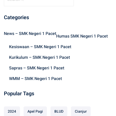
e
a
r
Categories
c
h
News – SMK Negeri 1 Pacet
f
Humas SMK Negeri 1 Pacet
o
Kesiswaan – SMK Negeri 1 Pacet
r
:
Kurikulum – SMK Negeri 1 Pacet
Sapras – SMK Negeri 1 Pacet
WMM – SMK Negeri 1 Pacet
Popular Tags
2024
Apel Pagi
BLUD
Cianjur