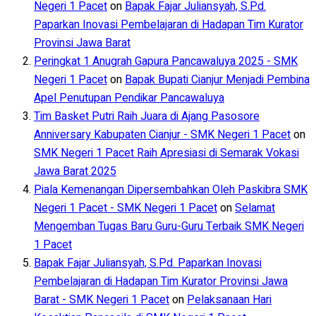
Negeri 1 Pacet
on
Bapak Fajar Juliansyah, S.Pd.
Paparkan Inovasi Pembelajaran di Hadapan Tim Kurator
Provinsi Jawa Barat
Peringkat 1 Anugrah Gapura Pancawaluya 2025 - SMK
Negeri 1 Pacet
on
Bapak Bupati Cianjur Menjadi Pembina
Apel Penutupan Pendikar Pancawaluya
Tim Basket Putri Raih Juara di Ajang Pasosore
Anniversary Kabupaten Cianjur - SMK Negeri 1 Pacet
on
SMK Negeri 1 Pacet Raih Apresiasi di Semarak Vokasi
Jawa Barat 2025
Piala Kemenangan Dipersembahkan Oleh Paskibra SMK
Negeri 1 Pacet - SMK Negeri 1 Pacet
on
Selamat
Mengemban Tugas Baru Guru-Guru Terbaik SMK Negeri
1 Pacet
Bapak Fajar Juliansyah, S.Pd. Paparkan Inovasi
Pembelajaran di Hadapan Tim Kurator Provinsi Jawa
Barat - SMK Negeri 1 Pacet
on
Pelaksanaan Hari