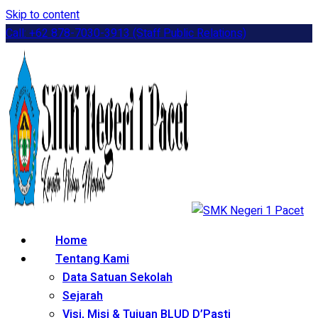
Skip to content
Call: +62 878-7030-3913 (Staff Public Relations)
Home
Tentang Kami
Data Satuan Sekolah
Sejarah
Visi, Misi & Tujuan BLUD D’Pasti