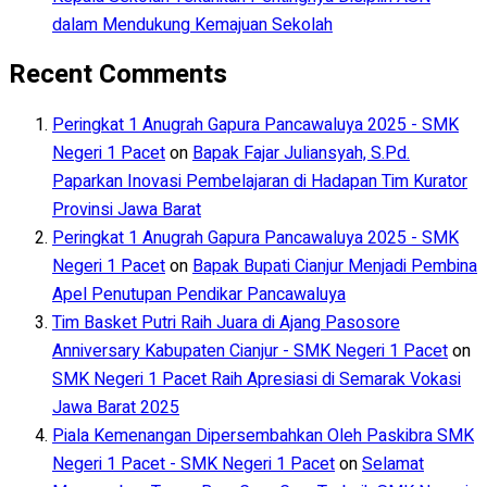
dalam Mendukung Kemajuan Sekolah
Recent Comments
Peringkat 1 Anugrah Gapura Pancawaluya 2025 - SMK
Negeri 1 Pacet
on
Bapak Fajar Juliansyah, S.Pd.
Paparkan Inovasi Pembelajaran di Hadapan Tim Kurator
Provinsi Jawa Barat
Peringkat 1 Anugrah Gapura Pancawaluya 2025 - SMK
Negeri 1 Pacet
on
Bapak Bupati Cianjur Menjadi Pembina
Apel Penutupan Pendikar Pancawaluya
Tim Basket Putri Raih Juara di Ajang Pasosore
Anniversary Kabupaten Cianjur - SMK Negeri 1 Pacet
on
SMK Negeri 1 Pacet Raih Apresiasi di Semarak Vokasi
Jawa Barat 2025
Piala Kemenangan Dipersembahkan Oleh Paskibra SMK
Negeri 1 Pacet - SMK Negeri 1 Pacet
on
Selamat