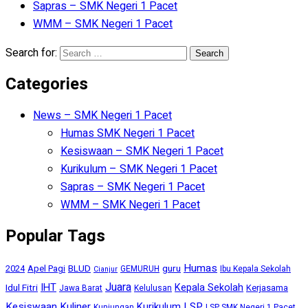
Sapras – SMK Negeri 1 Pacet
WMM – SMK Negeri 1 Pacet
Search for:
Categories
News – SMK Negeri 1 Pacet
Humas SMK Negeri 1 Pacet
Kesiswaan – SMK Negeri 1 Pacet
Kurikulum – SMK Negeri 1 Pacet
Sapras – SMK Negeri 1 Pacet
WMM – SMK Negeri 1 Pacet
Popular Tags
Humas
BLUD
guru
2024
Apel Pagi
GEMURUH
Ibu Kepala Sekolah
Cianjur
Juara
IHT
Kepala Sekolah
Idul Fitri
Kerjasama
Jawa Barat
Kelulusan
Kesiswaan
Kuliner
Kurikulum
LSP
Kunjungan
LSP SMK Negeri 1 Pacet