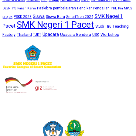
P5
Paskibra
pembelajaran
Pendikar
Pengajian
PKL
O2SN
Panen Karya
Pra MPLS
SMK Negei 1
Siswa
Siswa Baru
projek
PSKK 2023
SmartTren 2024
SMK Negeri 1 Pacet
Pacet
Studi TIru
Teaching
Upacara
Thailand
Upacara Bendera
Workshop
Factory
USK
TJKT