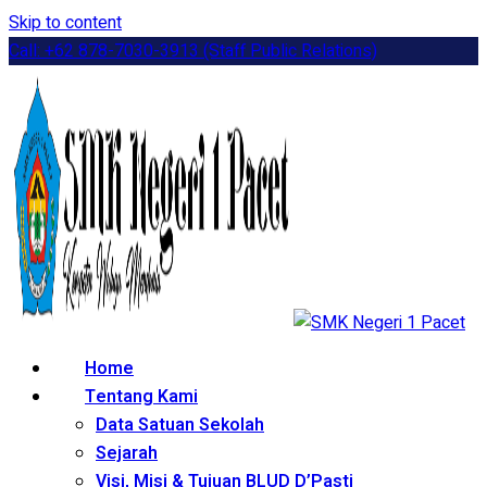
Skip to content
Call: +62 878-7030-3913 (Staff Public Relations)
Home
Tentang Kami
Data Satuan Sekolah
Sejarah
Visi, Misi & Tujuan BLUD D’Pasti