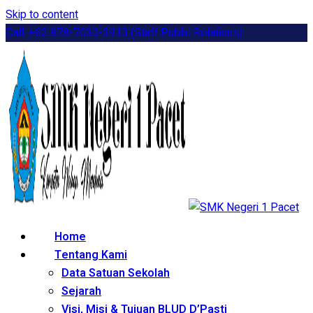
Skip to content
Call: +62 878-7030-3913 (Staff Public Relations)
Home
Tentang Kami
Data Satuan Sekolah
Sejarah
Visi, Misi & Tujuan BLUD D’Pasti