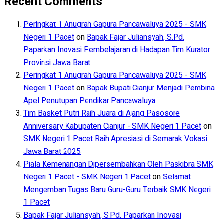
Recent Comments
Peringkat 1 Anugrah Gapura Pancawaluya 2025 - SMK
Negeri 1 Pacet
on
Bapak Fajar Juliansyah, S.Pd.
Paparkan Inovasi Pembelajaran di Hadapan Tim Kurator
Provinsi Jawa Barat
Peringkat 1 Anugrah Gapura Pancawaluya 2025 - SMK
Negeri 1 Pacet
on
Bapak Bupati Cianjur Menjadi Pembina
Apel Penutupan Pendikar Pancawaluya
Tim Basket Putri Raih Juara di Ajang Pasosore
Anniversary Kabupaten Cianjur - SMK Negeri 1 Pacet
on
SMK Negeri 1 Pacet Raih Apresiasi di Semarak Vokasi
Jawa Barat 2025
Piala Kemenangan Dipersembahkan Oleh Paskibra SMK
Negeri 1 Pacet - SMK Negeri 1 Pacet
on
Selamat
Mengemban Tugas Baru Guru-Guru Terbaik SMK Negeri
1 Pacet
Bapak Fajar Juliansyah, S.Pd. Paparkan Inovasi