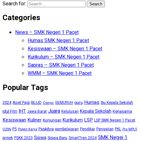
Search for:
Categories
News – SMK Negeri 1 Pacet
Humas SMK Negeri 1 Pacet
Kesiswaan – SMK Negeri 1 Pacet
Kurikulum – SMK Negeri 1 Pacet
Sapras – SMK Negeri 1 Pacet
WMM – SMK Negeri 1 Pacet
Popular Tags
Humas
BLUD
guru
2024
Apel Pagi
GEMURUH
Ibu Kepala Sekolah
Cianjur
Juara
IHT
Kepala Sekolah
Idul Fitri
Kerjasama
Jawa Barat
Kelulusan
Kesiswaan
Kuliner
Kurikulum
LSP
Kunjungan
LSP SMK Negeri 1 Pacet
P5
Paskibra
pembelajaran
Pendikar
Pengajian
PKL
O2SN
Panen Karya
Pra MPLS
SMK Negei 1
Siswa
Siswa Baru
projek
PSKK 2023
SmartTren 2024