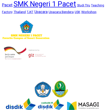
SMK Negeri 1 Pacet
Pacet
Studi TIru
Teaching
Upacara
Thailand
Upacara Bendera
Workshop
Factory
USK
TJKT