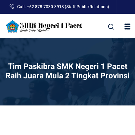
Skip
Call: +62 878-7030-3913 (Staff Public Relations)
to
content
kolah
Tim Paskibra SMK Negeri 1 Pacet
Raih Juara Mula 2 Tingkat Provinsi
uan BLUD D’Pasti