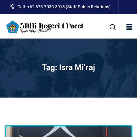
Skip
Call: +62 878-7030-3913 (Staff Public Relations)
to
content
kolah
Tag:
Isra Mi’raj
uan BLUD D’Pasti