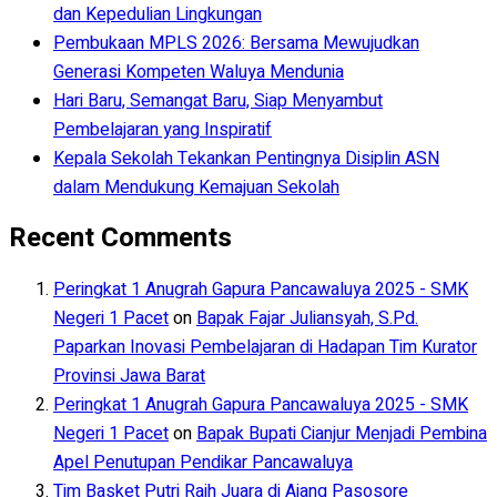
dan Kepedulian Lingkungan
Pembukaan MPLS 2026: Bersama Mewujudkan
Generasi Kompeten Waluya Mendunia
Hari Baru, Semangat Baru, Siap Menyambut
Pembelajaran yang Inspiratif
Kepala Sekolah Tekankan Pentingnya Disiplin ASN
dalam Mendukung Kemajuan Sekolah
Recent Comments
Peringkat 1 Anugrah Gapura Pancawaluya 2025 - SMK
Negeri 1 Pacet
on
Bapak Fajar Juliansyah, S.Pd.
Paparkan Inovasi Pembelajaran di Hadapan Tim Kurator
Provinsi Jawa Barat
Peringkat 1 Anugrah Gapura Pancawaluya 2025 - SMK
Negeri 1 Pacet
on
Bapak Bupati Cianjur Menjadi Pembina
Apel Penutupan Pendikar Pancawaluya
Tim Basket Putri Raih Juara di Ajang Pasosore