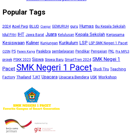
Popular Tags
Humas
BLUD
guru
2024
Apel Pagi
GEMURUH
Ibu Kepala Sekolah
Cianjur
Juara
IHT
Kepala Sekolah
Idul Fitri
Kerjasama
Jawa Barat
Kelulusan
Kesiswaan
Kuliner
Kurikulum
LSP
Kunjungan
LSP SMK Negeri 1 Pacet
P5
Paskibra
pembelajaran
Pendikar
Pengajian
PKL
O2SN
Panen Karya
Pra MPLS
SMK Negei 1
Siswa
Siswa Baru
projek
PSKK 2023
SmartTren 2024
SMK Negeri 1 Pacet
Pacet
Studi TIru
Teaching
Upacara
Thailand
Upacara Bendera
Workshop
Factory
USK
TJKT