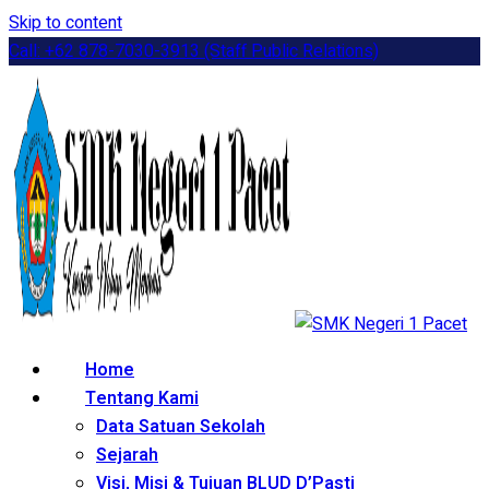
Skip to content
Call: +62 878-7030-3913 (Staff Public Relations)
Home
Tentang Kami
Data Satuan Sekolah
Sejarah
Visi, Misi & Tujuan BLUD D’Pasti