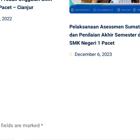
Pacet – Cianjur
, 2022
Pelaksanaan Asessmen Sumat
dan Penilaian Akhir Semester d
SMK Negeri 1 Pacet
Posted
December 6, 2023
on
 fields are marked
*