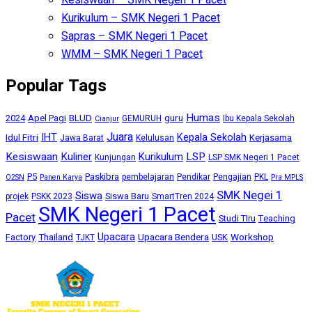
Kurikulum – SMK Negeri 1 Pacet
Sapras – SMK Negeri 1 Pacet
WMM – SMK Negeri 1 Pacet
Popular Tags
Humas
BLUD
guru
2024
Apel Pagi
GEMURUH
Ibu Kepala Sekolah
Cianjur
Juara
IHT
Kepala Sekolah
Idul Fitri
Kerjasama
Jawa Barat
Kelulusan
Kesiswaan
Kuliner
Kurikulum
LSP
Kunjungan
LSP SMK Negeri 1 Pacet
P5
Paskibra
pembelajaran
Pendikar
Pengajian
PKL
O2SN
Panen Karya
Pra MPLS
SMK Negei 1
Siswa
Siswa Baru
projek
PSKK 2023
SmartTren 2024
SMK Negeri 1 Pacet
Pacet
Studi TIru
Teaching
Upacara
Thailand
Upacara Bendera
Workshop
Factory
USK
TJKT