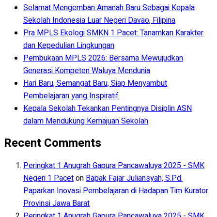
Selamat Mengemban Amanah Baru Sebagai Kepala
Sekolah Indonesia Luar Negeri Davao, Filipina
Pra MPLS Ekologi SMKN 1 Pacet: Tanamkan Karakter
dan Kepedulian Lingkungan
Pembukaan MPLS 2026: Bersama Mewujudkan
Generasi Kompeten Waluya Mendunia
Hari Baru, Semangat Baru, Siap Menyambut
Pembelajaran yang Inspiratif
Kepala Sekolah Tekankan Pentingnya Disiplin ASN
dalam Mendukung Kemajuan Sekolah
Recent Comments
Peringkat 1 Anugrah Gapura Pancawaluya 2025 - SMK
Negeri 1 Pacet
on
Bapak Fajar Juliansyah, S.Pd.
Paparkan Inovasi Pembelajaran di Hadapan Tim Kurator
Provinsi Jawa Barat
Peringkat 1 Anugrah Gapura Pancawaluya 2025 - SMK