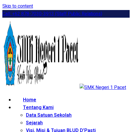
Skip to content
Call: +62 878-7030-3913 (Staff Public Relations)
Home
Tentang Kami
Data Satuan Sekolah
Sejarah
Visi, Misi & Tujuan BLUD D’Pasti