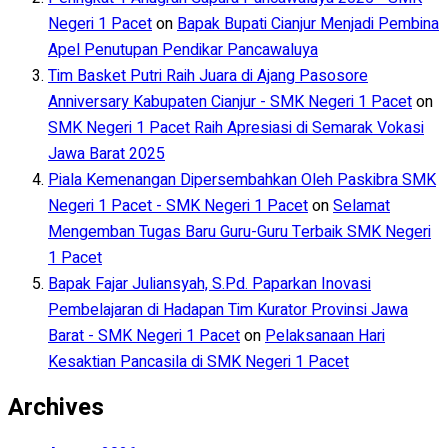
Negeri 1 Pacet
on
Bapak Bupati Cianjur Menjadi Pembina
Apel Penutupan Pendikar Pancawaluya
Tim Basket Putri Raih Juara di Ajang Pasosore
Anniversary Kabupaten Cianjur - SMK Negeri 1 Pacet
on
SMK Negeri 1 Pacet Raih Apresiasi di Semarak Vokasi
Jawa Barat 2025
Piala Kemenangan Dipersembahkan Oleh Paskibra SMK
Negeri 1 Pacet - SMK Negeri 1 Pacet
on
Selamat
Mengemban Tugas Baru Guru-Guru Terbaik SMK Negeri
1 Pacet
Bapak Fajar Juliansyah, S.Pd. Paparkan Inovasi
Pembelajaran di Hadapan Tim Kurator Provinsi Jawa
Barat - SMK Negeri 1 Pacet
on
Pelaksanaan Hari
Kesaktian Pancasila di SMK Negeri 1 Pacet
Archives