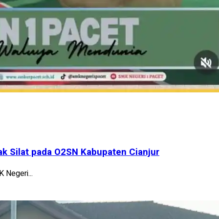
k Silat pada O2SN Kabupaten Cianjur
 Negeri...