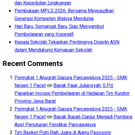
dan Kepedulian Lingkungan
Pembukaan MPLS 2026: Bersama Mewujudkan
Generasi Kompeten Waluya Mendunia
Hari Baru, Semangat Baru, Siap Menyambut
Pembelajaran yang Inspiratif
Kepala Sekolah Tekankan Pentingnya Disiplin ASN
dalam Mendukung Kemajuan Sekolah
Recent Comments
Peringkat 1 Anugrah Gapura Pancawaluya 2025 - SMK
Negeri 1 Pacet
on
Bapak Fajar Juliansyah, S.Pd.
Paparkan Inovasi Pembelajaran di Hadapan Tim Kurator
Provinsi Jawa Barat
Peringkat 1 Anugrah Gapura Pancawaluya 2025 - SMK
Negeri 1 Pacet
on
Bapak Bupati Cianjur Menjadi Pembina
Apel Penutupan Pendikar Pancawaluya
Tim Basket Putri Raih Juara di Ajang Pasosore