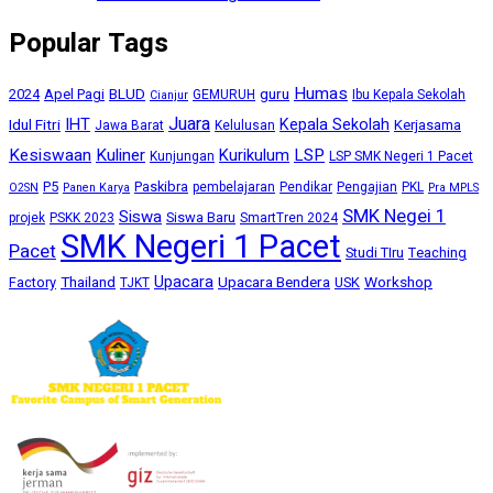
Popular Tags
Humas
BLUD
guru
2024
Apel Pagi
GEMURUH
Ibu Kepala Sekolah
Cianjur
Juara
IHT
Kepala Sekolah
Idul Fitri
Kerjasama
Jawa Barat
Kelulusan
Kesiswaan
Kuliner
Kurikulum
LSP
Kunjungan
LSP SMK Negeri 1 Pacet
P5
Paskibra
pembelajaran
Pendikar
Pengajian
PKL
O2SN
Panen Karya
Pra MPLS
SMK Negei 1
Siswa
Siswa Baru
projek
PSKK 2023
SmartTren 2024
SMK Negeri 1 Pacet
Pacet
Studi TIru
Teaching
Upacara
Thailand
Upacara Bendera
Workshop
Factory
USK
TJKT