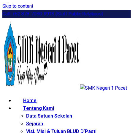
Skip to content
Call: +62 878-7030-3913 (Staff Public Relations)
Home
Tentang Kami
Data Satuan Sekolah
Sejarah
Visi, Misi & Tujuan BLUD D’Pasti