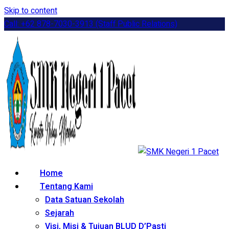
Skip to content
Call: +62 878-7030-3913 (Staff Public Relations)
Home
Tentang Kami
Data Satuan Sekolah
Sejarah
Visi, Misi & Tujuan BLUD D’Pasti