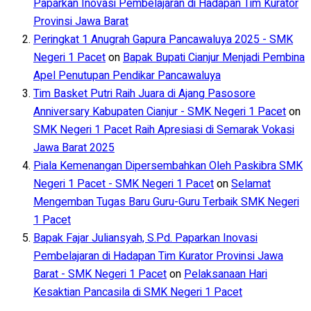
Paparkan Inovasi Pembelajaran di Hadapan Tim Kurator
Provinsi Jawa Barat
Peringkat 1 Anugrah Gapura Pancawaluya 2025 - SMK
Negeri 1 Pacet
on
Bapak Bupati Cianjur Menjadi Pembina
Apel Penutupan Pendikar Pancawaluya
Tim Basket Putri Raih Juara di Ajang Pasosore
Anniversary Kabupaten Cianjur - SMK Negeri 1 Pacet
on
SMK Negeri 1 Pacet Raih Apresiasi di Semarak Vokasi
Jawa Barat 2025
Piala Kemenangan Dipersembahkan Oleh Paskibra SMK
Negeri 1 Pacet - SMK Negeri 1 Pacet
on
Selamat
Mengemban Tugas Baru Guru-Guru Terbaik SMK Negeri
1 Pacet
Bapak Fajar Juliansyah, S.Pd. Paparkan Inovasi
Pembelajaran di Hadapan Tim Kurator Provinsi Jawa
Barat - SMK Negeri 1 Pacet
on
Pelaksanaan Hari
Kesaktian Pancasila di SMK Negeri 1 Pacet