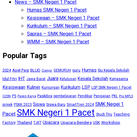
News – SMK Negeri 1 Pacet
Humas SMK Negeri 1 Pacet
Kesiswaan – SMK Negeri 1 Pacet
Kurikulum – SMK Negeri 1 Pacet
Sapras – SMK Negeri 1 Pacet
WMM – SMK Negeri 1 Pacet
Popular Tags
Humas
BLUD
guru
2024
Apel Pagi
GEMURUH
Ibu Kepala Sekolah
Cianjur
Juara
IHT
Kepala Sekolah
Idul Fitri
Kerjasama
Jawa Barat
Kelulusan
Kesiswaan
Kuliner
Kurikulum
LSP
Kunjungan
LSP SMK Negeri 1 Pacet
P5
Paskibra
pembelajaran
Pendikar
Pengajian
PKL
O2SN
Panen Karya
Pra MPLS
SMK Negei 1
Siswa
Siswa Baru
projek
PSKK 2023
SmartTren 2024
SMK Negeri 1 Pacet
Pacet
Studi TIru
Teaching
Upacara
Thailand
Upacara Bendera
Workshop
Factory
USK
TJKT