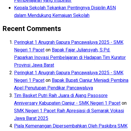
Pembelajaran yang Inspiratif
Kepala Sekolah Tekankan Pentingnya Disiplin ASN
dalam Mendukung Kemajuan Sekolah
Recent Comments
Peringkat 1 Anugrah Gapura Pancawaluya 2025 - SMK
Negeri 1 Pacet
on
Bapak Fajar Juliansyah, S.Pd.
Paparkan Inovasi Pembelajaran di Hadapan Tim Kurator
Provinsi Jawa Barat
Peringkat 1 Anugrah Gapura Pancawaluya 2025 - SMK
Negeri 1 Pacet
on
Bapak Bupati Cianjur Menjadi Pembina
Apel Penutupan Pendikar Pancawaluya
Tim Basket Putri Raih Juara di Ajang Pasosore
Anniversary Kabupaten Cianjur - SMK Negeri 1 Pacet
on
SMK Negeri 1 Pacet Raih Apresiasi di Semarak Vokasi
Jawa Barat 2025
Piala Kemenangan Dipersembahkan Oleh Paskibra SMK