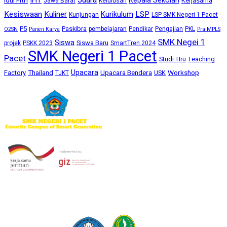
Kepala Sekolah
Idul Fitri
Kerjasama
Jawa Barat
Kelulusan
Kesiswaan
Kuliner
Kurikulum
LSP
Kunjungan
LSP SMK Negeri 1 Pacet
P5
Paskibra
pembelajaran
Pendikar
Pengajian
PKL
O2SN
Panen Karya
Pra MPLS
SMK Negei 1
Siswa
Siswa Baru
projek
PSKK 2023
SmartTren 2024
SMK Negeri 1 Pacet
Pacet
Studi TIru
Teaching
Upacara
Thailand
Upacara Bendera
Workshop
Factory
USK
TJKT