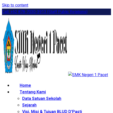
Skip to content
Call: +62 878-7030-3913 (Staff Public Relations)
Home
Tentang Kami
Data Satuan Sekolah
Sejarah
Visi, Misi & Tujuan BLUD D’Pasti