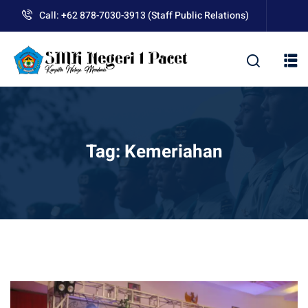
Skip
Call: +62 878-7030-3913 (Staff Public Relations)
to
content
kolah
Tag:
Kemeriahan
uan BLUD D’Pasti