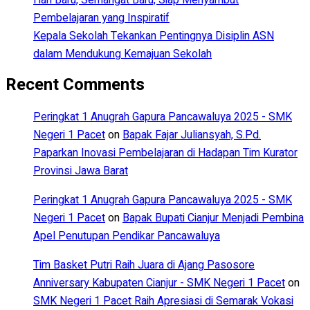
Pembelajaran yang Inspiratif
Kepala Sekolah Tekankan Pentingnya Disiplin ASN
dalam Mendukung Kemajuan Sekolah
Recent Comments
Peringkat 1 Anugrah Gapura Pancawaluya 2025 - SMK
Negeri 1 Pacet
on
Bapak Fajar Juliansyah, S.Pd.
Paparkan Inovasi Pembelajaran di Hadapan Tim Kurator
Provinsi Jawa Barat
Peringkat 1 Anugrah Gapura Pancawaluya 2025 - SMK
Negeri 1 Pacet
on
Bapak Bupati Cianjur Menjadi Pembina
Apel Penutupan Pendikar Pancawaluya
Tim Basket Putri Raih Juara di Ajang Pasosore
Anniversary Kabupaten Cianjur - SMK Negeri 1 Pacet
on
SMK Negeri 1 Pacet Raih Apresiasi di Semarak Vokasi