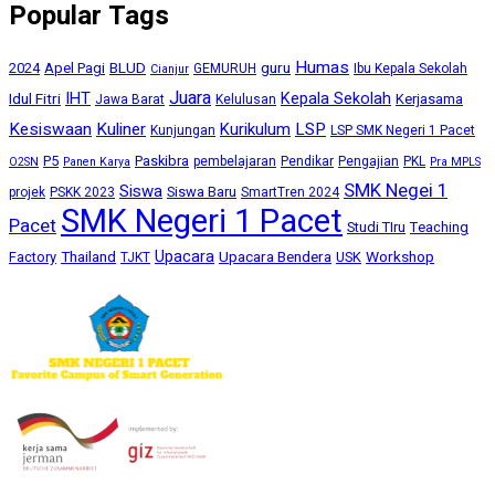
Popular Tags
Humas
BLUD
guru
2024
Apel Pagi
GEMURUH
Ibu Kepala Sekolah
Cianjur
Juara
IHT
Kepala Sekolah
Idul Fitri
Kerjasama
Jawa Barat
Kelulusan
Kesiswaan
Kuliner
Kurikulum
LSP
Kunjungan
LSP SMK Negeri 1 Pacet
P5
Paskibra
pembelajaran
Pendikar
Pengajian
PKL
O2SN
Panen Karya
Pra MPLS
SMK Negei 1
Siswa
Siswa Baru
projek
PSKK 2023
SmartTren 2024
SMK Negeri 1 Pacet
Pacet
Studi TIru
Teaching
Upacara
Thailand
Upacara Bendera
Workshop
Factory
USK
TJKT