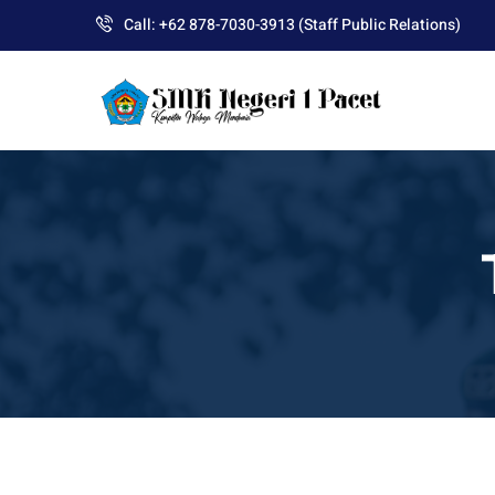
Skip
Call: +62 878-7030-3913 (Staff Public Relations)
to
content