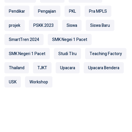
Pendikar
Pengajian
PKL
Pra MPLS
projek
PSKK 2023
Siswa
Siswa Baru
SmartTren 2024
SMK Negei 1 Pacet
SMK Negeri 1 Pacet
Studi TIru
Teaching Factory
Thailand
TJKT
Upacara
Upacara Bendera
USK
Workshop