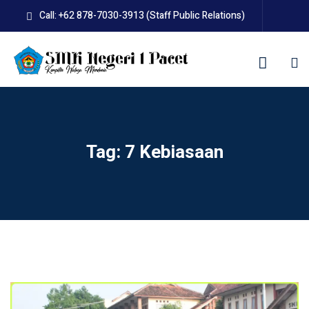
Skip
Call: +62 878-7030-3913 (Staff Public Relations)
to
content
kolah
Tag:
7 Kebiasaan
uan BLUD D’Pasti