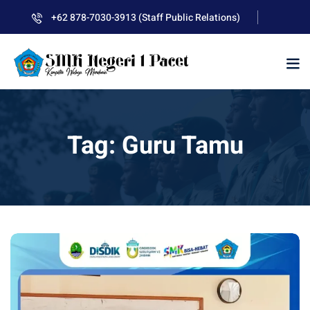
Skip
+62 878-7030-3913 (Staff Public Relations)
to
content
Tag:
Guru Tamu
kolah
uan BLUD D’Pasti
SMKN 1 Pacet