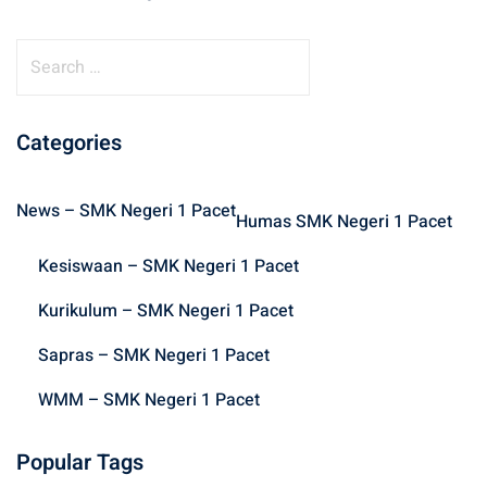
S
e
a
r
Categories
c
h
News – SMK Negeri 1 Pacet
f
Humas SMK Negeri 1 Pacet
o
Kesiswaan – SMK Negeri 1 Pacet
r
:
Kurikulum – SMK Negeri 1 Pacet
Sapras – SMK Negeri 1 Pacet
WMM – SMK Negeri 1 Pacet
Popular Tags