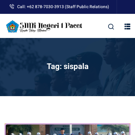
Skip
Call: +62 878-7030-3913 (Staff Public Relations)
to
content
kolah
Tag:
sispala
uan BLUD D’Pasti