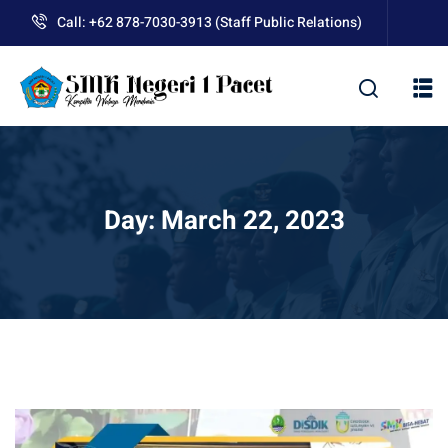
Skip
Call: +62 878-7030-3913 (Staff Public Relations)
to
content
kolah
Day:
March 22, 2023
uan BLUD D’Pasti