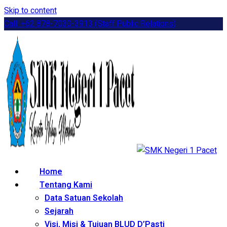
Skip to content
Call: +62 878-7030-3913 (Staff Public Relations)
Home
Tentang Kami
Data Satuan Sekolah
Sejarah
Visi, Misi & Tujuan BLUD D’Pasti