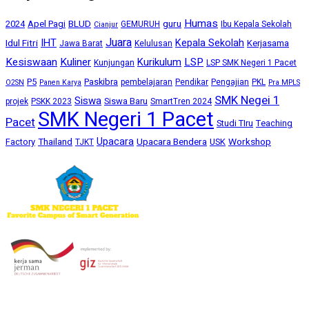
Humas
BLUD
guru
2024
Apel Pagi
GEMURUH
Ibu Kepala Sekolah
Cianjur
Juara
IHT
Kepala Sekolah
Idul Fitri
Kerjasama
Jawa Barat
Kelulusan
Kesiswaan
Kuliner
Kurikulum
LSP
Kunjungan
LSP SMK Negeri 1 Pacet
P5
Paskibra
pembelajaran
Pendikar
Pengajian
PKL
O2SN
Panen Karya
Pra MPLS
SMK Negei 1
Siswa
Siswa Baru
projek
PSKK 2023
SmartTren 2024
SMK Negeri 1 Pacet
Pacet
Studi TIru
Teaching
Upacara
Thailand
Upacara Bendera
Workshop
Factory
USK
TJKT