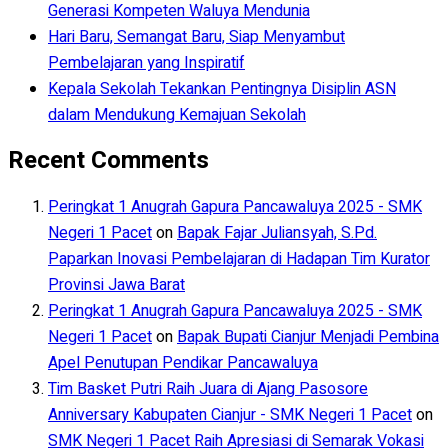
Generasi Kompeten Waluya Mendunia
Hari Baru, Semangat Baru, Siap Menyambut
Pembelajaran yang Inspiratif
Kepala Sekolah Tekankan Pentingnya Disiplin ASN
dalam Mendukung Kemajuan Sekolah
Recent Comments
Peringkat 1 Anugrah Gapura Pancawaluya 2025 - SMK
Negeri 1 Pacet
on
Bapak Fajar Juliansyah, S.Pd.
Paparkan Inovasi Pembelajaran di Hadapan Tim Kurator
Provinsi Jawa Barat
Peringkat 1 Anugrah Gapura Pancawaluya 2025 - SMK
Negeri 1 Pacet
on
Bapak Bupati Cianjur Menjadi Pembina
Apel Penutupan Pendikar Pancawaluya
Tim Basket Putri Raih Juara di Ajang Pasosore
Anniversary Kabupaten Cianjur - SMK Negeri 1 Pacet
on
SMK Negeri 1 Pacet Raih Apresiasi di Semarak Vokasi