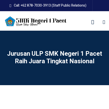
Skip
Call: +62 878-7030-3913 (Staff Public Relations)
to
content
kolah
Jurusan ULP SMK Negeri 1 Pacet
Raih Juara Tingkat Nasional
uan BLUD D’Pasti