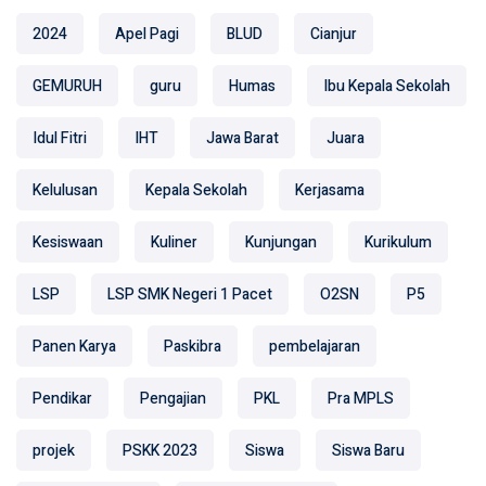
2024
Apel Pagi
BLUD
Cianjur
GEMURUH
guru
Humas
Ibu Kepala Sekolah
Idul Fitri
IHT
Jawa Barat
Juara
Kelulusan
Kepala Sekolah
Kerjasama
Kesiswaan
Kuliner
Kunjungan
Kurikulum
LSP
LSP SMK Negeri 1 Pacet
O2SN
P5
Panen Karya
Paskibra
pembelajaran
Pendikar
Pengajian
PKL
Pra MPLS
projek
PSKK 2023
Siswa
Siswa Baru