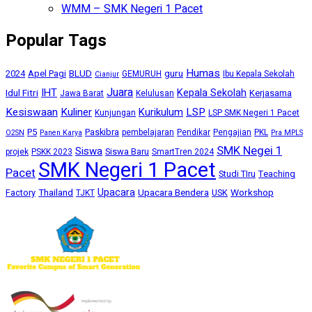
WMM – SMK Negeri 1 Pacet
Popular Tags
Humas
BLUD
guru
2024
Apel Pagi
GEMURUH
Ibu Kepala Sekolah
Cianjur
Juara
IHT
Kepala Sekolah
Idul Fitri
Kerjasama
Jawa Barat
Kelulusan
Kesiswaan
Kuliner
Kurikulum
LSP
Kunjungan
LSP SMK Negeri 1 Pacet
P5
Paskibra
pembelajaran
Pendikar
Pengajian
PKL
O2SN
Panen Karya
Pra MPLS
SMK Negei 1
Siswa
Siswa Baru
projek
PSKK 2023
SmartTren 2024
SMK Negeri 1 Pacet
Pacet
Studi TIru
Teaching
Upacara
Thailand
Upacara Bendera
Workshop
Factory
USK
TJKT