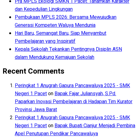
Pra MPLS Ekologi SMKN 1 Pacet: Tanamkan Karakter
dan Kepedulian Lingkungan
Pembukaan MPLS 2026: Bersama Mewujudkan
Generasi Kompeten Waluya Mendunia
Hari Baru, Semangat Baru, Siap Menyambut
Pembelajaran yang Inspiratif
Kepala Sekolah Tekankan Pentingnya Disiplin ASN
dalam Mendukung Kemajuan Sekolah
Recent Comments
Peringkat 1 Anugrah Gapura Pancawaluya 2025 - SMK
Negeri 1 Pacet
on
Bapak Fajar Juliansyah, S.Pd.
Paparkan Inovasi Pembelajaran di Hadapan Tim Kurator
Provinsi Jawa Barat
Peringkat 1 Anugrah Gapura Pancawaluya 2025 - SMK
Negeri 1 Pacet
on
Bapak Bupati Cianjur Menjadi Pembina
Apel Penutupan Pendikar Pancawaluya