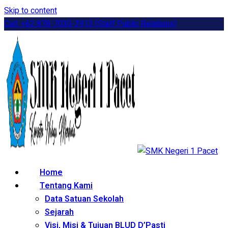
Skip to content
Call: +62 878-7030-3913 (Staff Public Relations)
Home
Tentang Kami
Data Satuan Sekolah
Sejarah
Visi, Misi & Tujuan BLUD D’Pasti