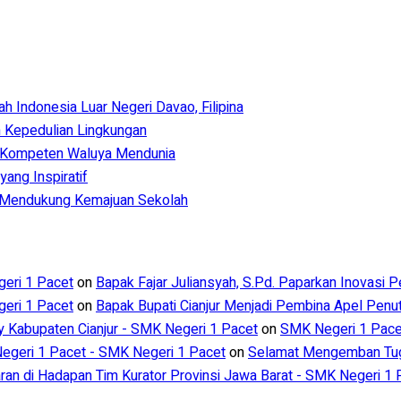
Indonesia Luar Negeri Davao, Filipina
 Kepedulian Lingkungan
 Kompeten Waluya Mendunia
ang Inspiratif
m Mendukung Kemajuan Sekolah
eri 1 Pacet
on
Bapak Fajar Juliansyah, S.Pd. Paparkan Inovasi 
eri 1 Pacet
on
Bapak Bupati Cianjur Menjadi Pembina Apel Pen
ry Kabupaten Cianjur - SMK Negeri 1 Pacet
on
SMK Negeri 1 Pacet
geri 1 Pacet - SMK Negeri 1 Pacet
on
Selamat Mengemban Tuga
aran di Hadapan Tim Kurator Provinsi Jawa Barat - SMK Negeri 1 