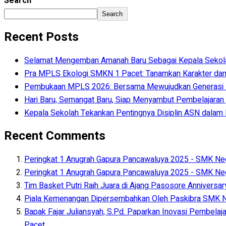
Search
Search
Recent Posts
Selamat Mengemban Amanah Baru Sebagai Kepala Sekolah 
Pra MPLS Ekologi SMKN 1 Pacet: Tanamkan Karakter dan
Pembukaan MPLS 2026: Bersama Mewujudkan Generasi
Hari Baru, Semangat Baru, Siap Menyambut Pembelajaran y
Kepala Sekolah Tekankan Pentingnya Disiplin ASN dala
Recent Comments
Peringkat 1 Anugrah Gapura Pancawaluya 2025 - SMK Neg
Peringkat 1 Anugrah Gapura Pancawaluya 2025 - SMK Neg
Tim Basket Putri Raih Juara di Ajang Pasosore Anniversa
Piala Kemenangan Dipersembahkan Oleh Paskibra SMK Ne
Bapak Fajar Juliansyah, S.Pd. Paparkan Inovasi Pembelaj
Pacet