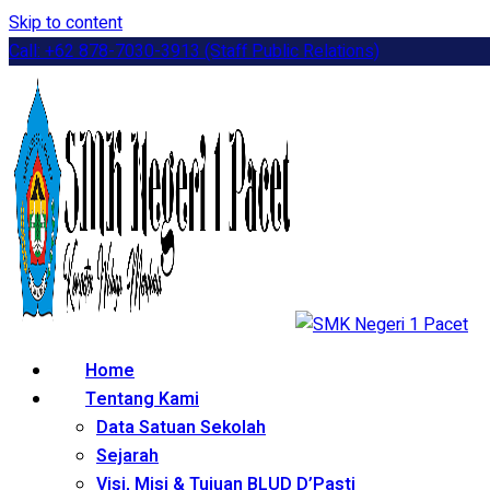
Skip to content
Call: +62 878-7030-3913 (Staff Public Relations)
Home
Tentang Kami
Data Satuan Sekolah
Sejarah
Visi, Misi & Tujuan BLUD D’Pasti