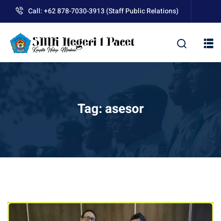
Skip
Call: +62 878-7030-3913 (Staff Public Relations)
to
content
kolah
Tag:
asesor
uan BLUD D’Pasti