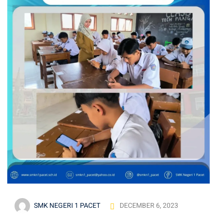
hlian
SMK NEGERI 1 PACET
DECEMBER 6, 2023