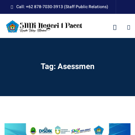
Skip
Call: +62 878-7030-3913 (Staff Public Relations)
to
content
kolah
Tag:
Asessmen
uan BLUD D’Pasti