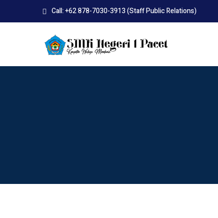
Skip
Call: +62 878-7030-3913 (Staff Public Relations)
to
content