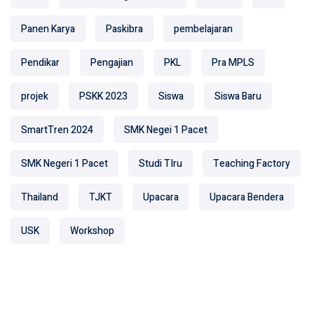
Panen Karya
Paskibra
pembelajaran
Pendikar
Pengajian
PKL
Pra MPLS
projek
PSKK 2023
Siswa
Siswa Baru
SmartTren 2024
SMK Negei 1 Pacet
SMK Negeri 1 Pacet
Studi TIru
Teaching Factory
Thailand
TJKT
Upacara
Upacara Bendera
USK
Workshop