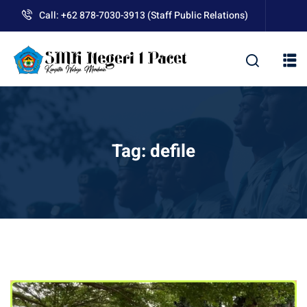
Skip
Call: +62 878-7030-3913 (Staff Public Relations)
to
content
kolah
Tag:
defile
uan BLUD D’Pasti